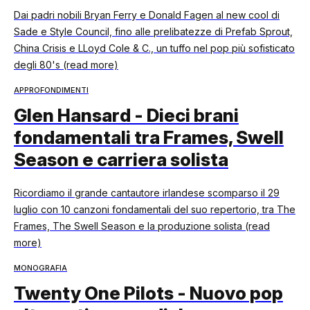
Dai padri nobili Bryan Ferry e Donald Fagen al new cool di
Sade e Style Council, fino alle prelibatezze di Prefab Sprout,
China Crisis e LLoyd Cole & C., un tuffo nel pop più sofisticato
degli 80's (read more)
APPROFONDIMENTI
Glen Hansard - Dieci brani
fondamentali tra Frames, Swell
Season e carriera solista
Ricordiamo il grande cantautore irlandese scomparso il 29
luglio con 10 canzoni fondamentali del suo repertorio, tra The
Frames, The Swell Season e la produzione solista (read
more)
MONOGRAFIA
Twenty One Pilots - Nuovo pop