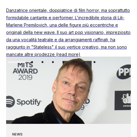
Danzatrice orientale, doppiatrice di film horror, ma soprattutto
formidabile cantante e performer. L'incredibile storia di Lili-
Marlene Premilovich, una delle figure più eccentriche e
originali della new wave. Il suo art pop visionario, impreziosito
da una vocalità teatrale e da arrangiamenti raffinati, ha
raggiunto in "Stateless" il suo vertice creativo, ma non sono
mancate altre prodezze (read more)
NEWS