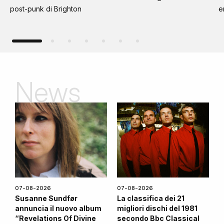
post-punk di Brighton
e
News
07-08-2026
07-08-2026
Susanne Sundfør
La classifica dei 21
annuncia il nuovo album
migliori dischi del 1981
“Revelations Of Divine
secondo Bbc Classical