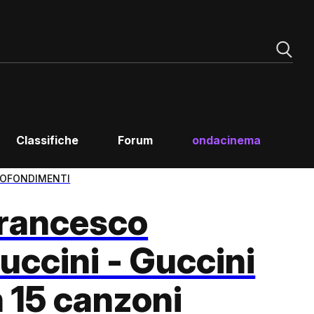
Classifiche
Forum
ondacinema
OFONDIMENTI
rancesco
uccini - Guccini
n 15 canzoni