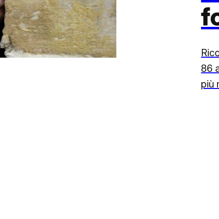
f
Ric
86 a
più