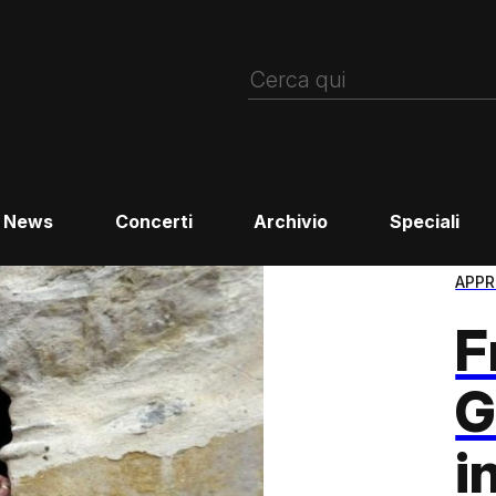
News
Concerti
Archivio
Speciali
APPR
F
G
i