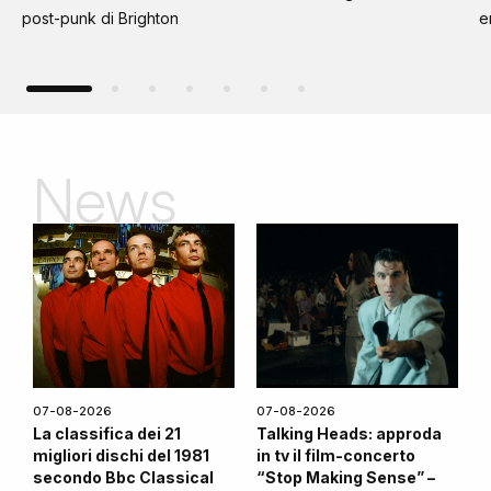
post-punk di Brighton
e
News
07-08-2026
07-08-2026
La classifica dei 21
Talking Heads: approda
migliori dischi del 1981
in tv il film-concerto
secondo Bbc Classical
“Stop Making Sense” –