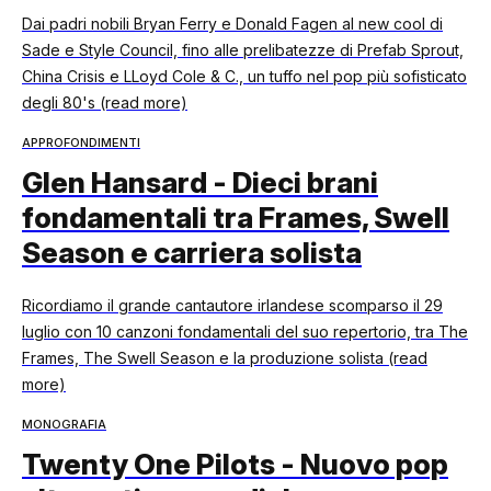
Dai padri nobili Bryan Ferry e Donald Fagen al new cool di
Sade e Style Council, fino alle prelibatezze di Prefab Sprout,
China Crisis e LLoyd Cole & C., un tuffo nel pop più sofisticato
degli 80's (read more)
APPROFONDIMENTI
Glen Hansard - Dieci brani
fondamentali tra Frames, Swell
Season e carriera solista
Ricordiamo il grande cantautore irlandese scomparso il 29
luglio con 10 canzoni fondamentali del suo repertorio, tra The
Frames, The Swell Season e la produzione solista (read
more)
MONOGRAFIA
Twenty One Pilots - Nuovo pop