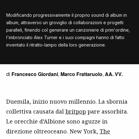
Modificando progressivamente il proprio sound di album in
album, attraverso un groviglio di collaborazioni e progetti
paralleli, finendo col generare un canzoniere di prim'ordine,
l'imbronciato Alex Turner e i suoi compagni hanno di fatto
inventato il ritratto-lampo della loro generazione.
di
Francesco Giordani
,
Marco Frattaruolo
,
AA. VV.
Duemila, inizio nuovo millennio. La sbornia
collettiva causata dal
britpop
pare assorbita.
Le orecchie d’Albione sono aguzze in
direzione oltreoceano. New York,
The