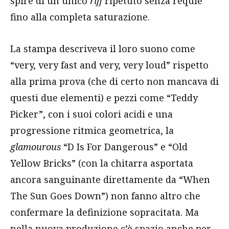
spire di un unico
riff
ripetuto senza requie
fino alla completa saturazione.
La stampa descriveva il loro suono come
“very, very fast and very, very loud” rispetto
alla prima prova (che di certo non mancava di
questi due elementi) e pezzi come “Teddy
Picker”, con i suoi colori acidi e una
progressione ritmica geometrica, la
glamourous
“D Is For Dangerous” e “Old
Yellow Bricks” (con la chitarra asportata
ancora sanguinante direttamente da “When
The Sun Goes Down”) non fanno altro che
confermare la definizione sopracitata. Ma
nella nuova produzione c’è spazio anche per