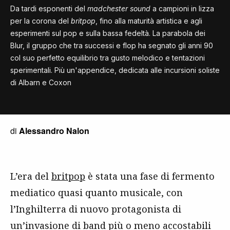
Da tardi esponenti del
madchester sound
a campioni in lizza
per la corona del
britpop
, fino alla maturità artistica e agli
esperimenti sul pop e sulla bassa fedeltà. La parabola dei
Blur, il gruppo che tra successi e flop ha segnato gli anni 90
col suo perfetto equilibrio tra gusto melodico e tentazioni
sperimentali. Più un'appendice, dedicata alle incursioni soliste
di Albarn e Coxon
di
Alessandro Nalon
L’era del
britpop
è stata una fase di fermento
mediatico quasi quanto musicale, con
l’Inghilterra di nuovo protagonista di
un’invasione di band più o meno accostabili