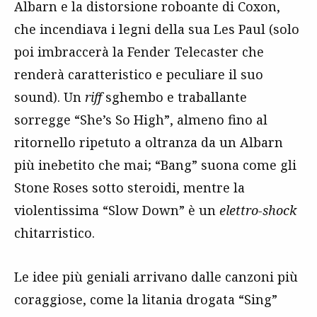
Albarn e la distorsione roboante di Coxon,
che incendiava i legni della sua Les Paul (solo
poi imbraccerà la Fender Telecaster che
renderà caratteristico e peculiare il suo
sound). Un
riff
sghembo e traballante
sorregge “She’s So High”, almeno fino al
ritornello ripetuto a oltranza da un Albarn
più inebetito che mai; “Bang” suona come gli
Stone Roses sotto steroidi, mentre la
violentissima “Slow Down” è un
elettro-shock
chitarristico.
Le idee più geniali arrivano dalle canzoni più
coraggiose, come la litania drogata “Sing”