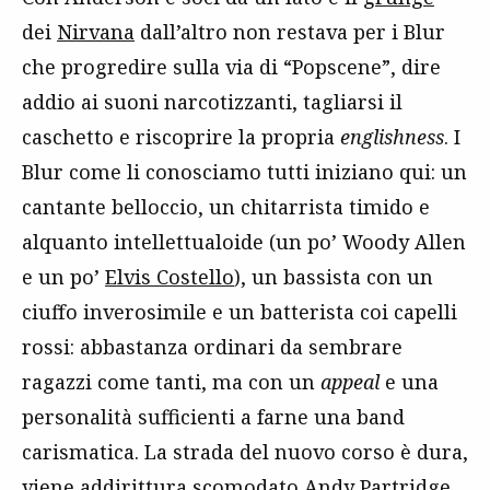
dei
Nirvana
dall’altro non restava per i Blur
che progredire sulla via di “Popscene”, dire
addio ai suoni narcotizzanti, tagliarsi il
caschetto e riscoprire la propria
englishness
. I
Blur come li conosciamo tutti iniziano qui: un
cantante belloccio, un chitarrista timido e
alquanto intellettualoide (un po’ Woody Allen
e un po’
Elvis Costello
), un bassista con un
ciuffo inverosimile e un batterista coi capelli
rossi: abbastanza ordinari da sembrare
ragazzi come tanti, ma con un
appeal
e una
personalità sufficienti a farne una band
carismatica. La strada del nuovo corso è dura,
viene addirittura scomodato
Andy Partridg
e