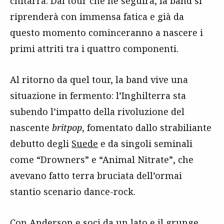
chitarra. Dal tour che ne seguirà, la band si
riprenderà con immensa fatica e già da
questo momento cominceranno a nascere i
primi attriti tra i quattro componenti.
Al ritorno da quel tour, la band vive una
situazione in fermento: l’Inghilterra sta
subendo l’impatto della rivoluzione del
nascente
britpop
, fomentato dallo strabiliante
debutto degli
Suede
e da singoli seminali
come “Drowners” e “Animal Nitrate”, che
avevano fatto terra bruciata dell’ormai
stantio scenario dance-rock.
Con Anderson e soci da un lato e il
grunge