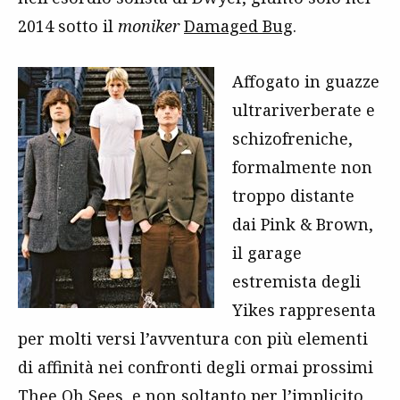
2014 sotto il
moniker
Damaged Bug
.
Affogato in guazze
ultrariverberate e
schizofreniche,
formalmente non
troppo distante
dai Pink & Brown,
il garage
estremista degli
Yikes rappresenta
per molti versi l’avventura con più elementi
di affinità nei confronti degli ormai prossimi
Thee Oh Sees, e non soltanto per l’implicito