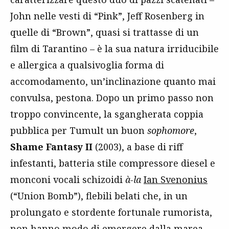
John nelle vesti di “Pink”, Jeff Rosenberg in
quelle di “Brown”, quasi si trattasse di un
film di Tarantino – è la sua natura irriducibile
e allergica a qualsivoglia forma di
accomodamento, un’inclinazione quanto mai
convulsa, pestona. Dopo un primo passo non
troppo convincente, la sgangherata coppia
pubblica per Tumult un buon
sophomore
,
Shame Fantasy II
(2003), a base di riff
infestanti, batteria stile compressore diesel e
monconi vocali schizoidi
à-la
Ian Svenonius
(“Union Bomb”), flebili belati che, in un
prolungato e stordente fortunale rumorista,
non hanno modo di emergere dalla marea