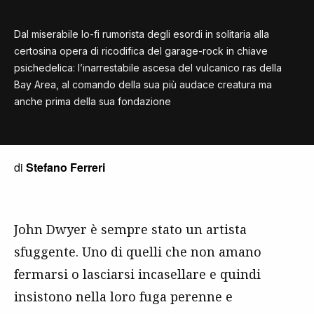
Dal miserabile lo-fi rumorista degli esordi in solitaria alla
certosina opera di ricodifica del garage-rock in chiave
psichedelica: l’inarrestabile ascesa del vulcanico ras della
Bay Area, al comando della sua più audace creatura ma
anche prima della sua fondazione
di
Stefano Ferreri
John Dwyer è sempre stato un artista
sfuggente. Uno di quelli che non amano
fermarsi o lasciarsi incasellare e quindi
insistono nella loro fuga perenne e