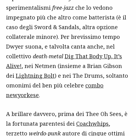
sperimentalismi
free-jazz
che lo vedono
impegnato più che altro come batterista (è il
caso degli Sword & Sandals, altra opzione
collaterale minore). Per brevissimo tempo
Dwyer suona, e talvolta canta anche, nel
collettivo
death-metal
Dig That Body Up, It’s
Alive!
, nei Netmen (insieme a Brian Gibson
dei
Lightning Bolt
) e nei The Drums, soltanto
omonimi del ben più celebre
combo
newyorkese
.
A brillare davvero, prima dei Thee Oh Sees, è
la fortunata parentesi dei
Coachwhips
,
terzetto
weirdo-punk
autore di cinque ottimi